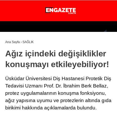
24.4
°
İSTANBUL
Ana Sayfa
›
SAĞLIK
GÜNDEM
Ağız içindeki değişiklikler
EKONOMİ
konuşmayı etkileyebiliyor!
DÜNYA
MAGAZİN
Üsküdar Üniversitesi Diş Hastanesi Protetik Diş
SPOR
Tedavisi Uzmanı Prof. Dr. İbrahim Berk Bellaz,
protez uygulamalarının konuşma fonksiyonu,
SAĞLIK
ağız yapısına uyumu ve protezlerin altında gıda
TEKNOLOJİ
birikimi hakkında açıklamalarda bulundu.
EĞİTİM