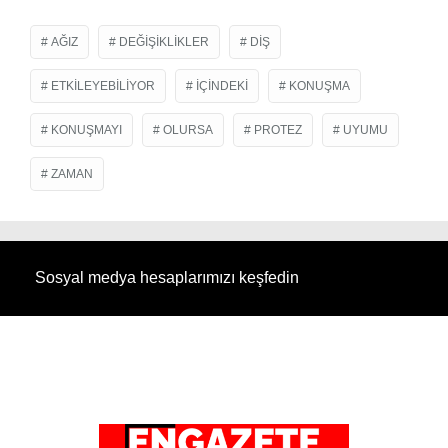
AĞIZ
DEĞIŞIKLIKLER
DIŞ
ETKILEYEBILIYOR
IÇINDEKI
KONUŞMA
KONUŞMAYI
OLURSA
PROTEZ
UYUMU
ZAMAN
Sosyal medya hesaplarımızı keşfedin