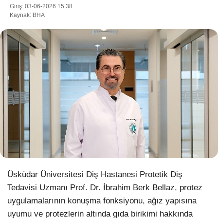
Giriş: 03-06-2026 15:38
Kaynak: BHA
WhatsApp İhbar Hattı
Facebook
Instagram
Youtube
Üsküdar Üniversitesi Diş Hastanesi Protetik Diş
Pinterest
Tedavisi Uzmanı Prof. Dr. İbrahim Berk Bellaz, protez
uygulamalarının konuşma fonksiyonu, ağız yapısına
Dribbble
uyumu ve protezlerin altında gıda birikimi hakkında