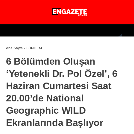
26.6
°
İSTANBUL
Ana Sayfa
›
GÜNDEM
GÜNDEM
6 Bölümden Oluşan
EKONOMİ
‘Yetenekli Dr. Pol Özel’, 6
DÜNYA
Haziran Cumartesi Saat
MAGAZİN
20.00’de National
SPOR
Geographic WILD
SAĞLIK
Ekranlarında Başlıyor
TEKNOLOJİ
EĞİTİM