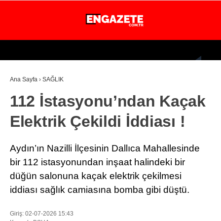
28.4
°
İSTANBUL
Ana Sayfa
›
SAĞLIK
GÜNDEM
112 İstasyonu’ndan Kaçak
EKONOMİ
Elektrik Çekildi İddiası !
DÜNYA
MAGAZİN
Aydın’ın Nazilli İlçesinin Dallıca Mahallesinde
SPOR
bir 112 istasyonundan inşaat halindeki bir
düğün salonuna kaçak elektrik çekilmesi
SAĞLIK
iddiası sağlık camiasına bomba gibi düştü.
TEKNOLOJİ
Giriş: 02-07-2026 15:43
EĞİTİM